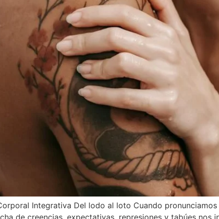
orporal Integrativa Del lodo al loto Cuando pronunciamos 
cha de creencias, expectativas, represiones y tabúes nos i