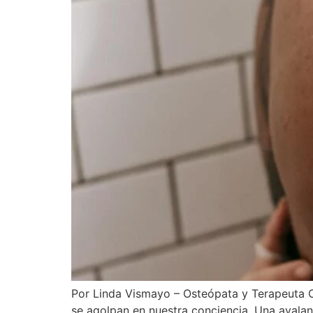
Por Linda Vismayo – Osteópata y Terapeuta C
se agolpan en nuestra conciencia. Una avalan