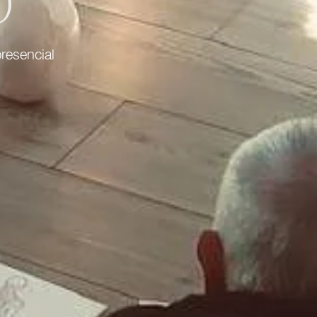
O
resencial