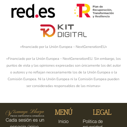
«financiado por la Unión Europea – NextGenerationEU»
«Financiado por la Unión Europea – NextGenerationEU. Sin embargo, los
puntos de vista y las opiniones expresadas son únicamente los del autor
o autores y no reflejan necesariamente los de la Unión Europea o la
Comisión Europea. Ni la Unión Europea ni la Comisión Europea pueden
ser consideradas responsables de las mismas»
MENÚ
LEGAL
Cada sesión es un
Inicio
Política de
espacio único,