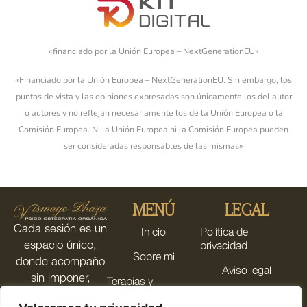
«financiado por la Unión Europea – NextGenerationEU»
«Financiado por la Unión Europea – NextGenerationEU. Sin embargo, los
puntos de vista y las opiniones expresadas son únicamente los del autor
o autores y no reflejan necesariamente los de la Unión Europea o la
Comisión Europea. Ni la Unión Europea ni la Comisión Europea pueden
ser consideradas responsables de las mismas»
MENÚ
LEGAL
Cada sesión es un
Inicio
Política de
espacio único,
privacidad
Sobre mi
donde acompaño
Aviso legal
sin imponer,
Terapias y
dejando que el
tratamientos
Política de cookies